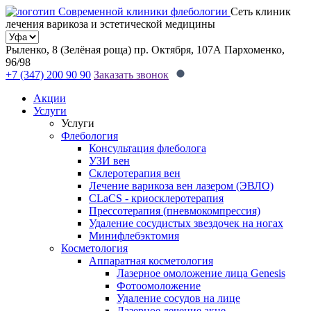
Сеть клиник
лечения варикоза и эстетической медицины
Рыленко, 8 (Зелёная роща)
пр. Октября, 107А
Пархоменко,
96/98
+7 (347) 200 90 90
Заказать звонок
Акции
Услуги
Услуги
Флебология
Консультация флеболога
УЗИ вен
Склеротерапия вен
Лечение варикоза вен лазером (ЭВЛО)
CLaCS - криосклеротерапия
Прессотерапия (пневмокомпрессия)
Удаление сосудистых звездочек на ногах
Минифлебэктомия
Косметология
Аппаратная косметология
Лазерное омоложение лица Genesis
Фотоомоложение
Удаление сосудов на лице
Лазерное лечение акне