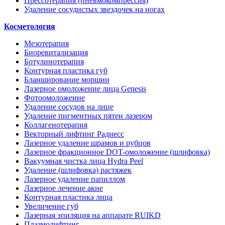
Прессотерапия (пневмокомпрессия)
Удаление сосудистых звездочек на ногах
Косметология
Мезотерапия
Биоревитализация
Ботулинотерапия
Контурная пластика губ
Бланширование морщин
Лазерное омоложение лица Genesis
Фотоомоложение
Удаление сосудов на лице
Удаление пигментных пятен лазером
Коллагенотерапия
Векторный лифтинг Радиесс
Лазерное удаление шрамов и рубцов
Лазерное фракционное DOT-омоложение (шлифовка)
Вакуумная чистка лица Hydra Peel
Удаление (шлифовка) растяжек
Лазерное удаление папиллом
Лазерное лечение акне
Контурная пластика лица
Увеличение губ
Лазерная эпиляция на аппарате RUIKD
Плазмолифтинг