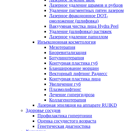
Лазерное удаление шрамов и рубцов
Удаление пигментных пятен лазером
Лазерное фракционное DOT-
омоложение (шлифовка)
Вакуумная чистка лица Hydra Peel
Удаление (шлифовка) растяжек
Лазерное удаление папиллом
Инъекционная косметология
Мезотерапия
Биоревитализация
Ботулинотерапия
Контурная пластика губ
Бланширование морщин
Векторный лифтинг Радиесс
Контурная пластика лица
Увеличение губ
Плазмолифтинг
Лечение гипергидроза
Коллагенотерапия
Лазерная эпиляция на аппарате RUIKD
Здоровье сосудов
Профилактика гипертонии
Оценка сосудистого возраста
Генетическая диагностика