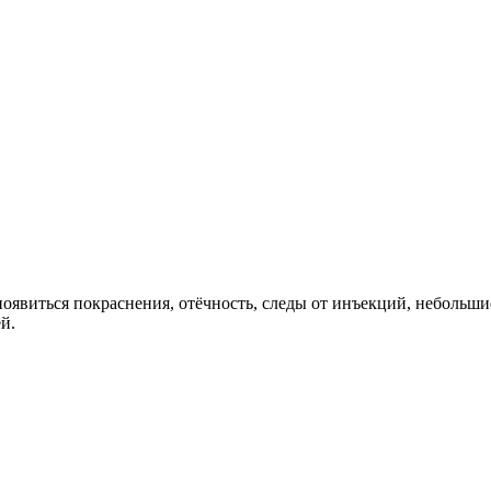
оявиться покраснения, отёчность, следы от инъекций, небольши
й.