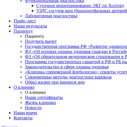
Функциональная диагностика
Суточное мониторирование ЭКГ по Холтеру
УЗДС сосудов шеи (брахиоцефальных артерий
Лабораторная диагностика
Прайс-лист
Наши результаты
Пациенту
Пациенту
Получить вычет
Государственная программа РФ «Развитие здравоохр
ФЗ «Об основах охраны здоровья граждан в Росси
ФЗ «Об обязательном медицинском страховании в 
Программа государственных гарантий в РФ и РБ на
Законодательство в сфере охраны здоровья
«Клиника современной флебологии»: секреты успе
Современные методы диагностики варикоза
Образ жизни при варикозе вен
О клинике
О клинике
Наши сертификаты
Жизнь клиники
Новости
Наши врачи
Контакты