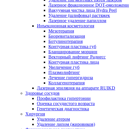
Лазерное фракционное DOT-омоложени
Вакуумная чистка лица Hydra Peel
Удаление (шлифовка) растяжек
Лазерное удаление папиллом
Инъекционная косметология
Мезотерапия
Биоревитализация
Ботулинотерапия
Контурная пластика губ
Бланширование морщин
Векторный лифтинг Радиесс
Контурная пластика лица
Увеличение губ
Плазмолифтинг
Лечение гипергидроза
Коллагенотерапия
Лазерная эпиляция на аппарате RUIKD
Здоровье сосудов
Профилактика гипертонии
Оценка сосудистого возраста
Генетическая диагностика
Хирургия
Удаление атером
Удаление липом (жировиков)