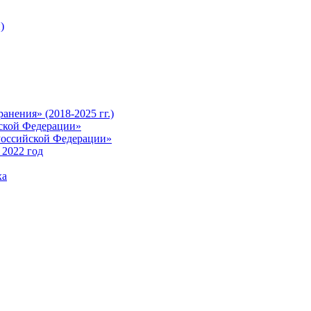
)
анения» (2018-2025 гг.)
йской Федерации»
Российской Федерации»
 2022 год
ха