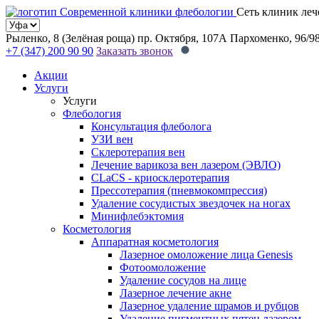
Сеть клиник леч
Рыленко, 8 (Зелёная роща)
пр. Октября, 107А
Пархоменко, 96/9
+7 (347) 200 90 90
Заказать звонок
Акции
Услуги
Услуги
Флебология
Консультация флеболога
УЗИ вен
Склеротерапия вен
Лечение варикоза вен лазером (ЭВЛО)
CLaCS - криосклеротерапия
Прессотерапия (пневмокомпрессия)
Удаление сосудистых звездочек на ногах
Минифлебэктомия
Косметология
Аппаратная косметология
Лазерное омоложение лица Genesis
Фотоомоложение
Удаление сосудов на лице
Лазерное лечение акне
Лазерное удаление шрамов и рубцов
Удаление пигментных пятен лазером