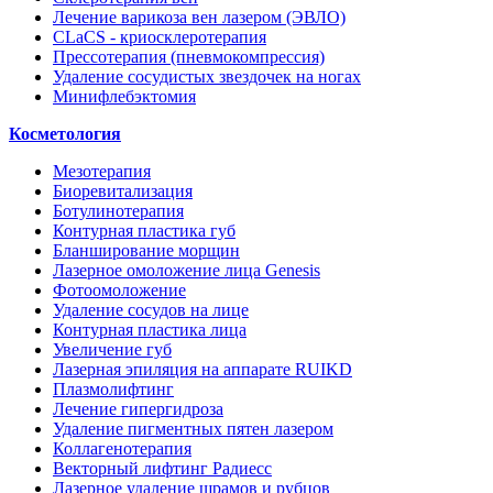
Лечение варикоза вен лазером (ЭВЛО)
CLaCS - криосклеротерапия
Прессотерапия (пневмокомпрессия)
Удаление сосудистых звездочек на ногах
Минифлебэктомия
Косметология
Мезотерапия
Биоревитализация
Ботулинотерапия
Контурная пластика губ
Бланширование морщин
Лазерное омоложение лица Genesis
Фотоомоложение
Удаление сосудов на лице
Контурная пластика лица
Увеличение губ
Лазерная эпиляция на аппарате RUIKD
Плазмолифтинг
Лечение гипергидроза
Удаление пигментных пятен лазером
Коллагенотерапия
Векторный лифтинг Радиесс
Лазерное удаление шрамов и рубцов