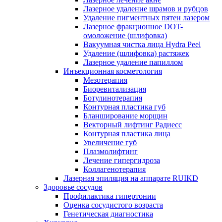
Лазерное удаление шрамов и рубцов
Удаление пигментных пятен лазером
Лазерное фракционное DOT-
омоложение (шлифовка)
Вакуумная чистка лица Hydra Peel
Удаление (шлифовка) растяжек
Лазерное удаление папиллом
Инъекционная косметология
Мезотерапия
Биоревитализация
Ботулинотерапия
Контурная пластика губ
Бланширование морщин
Векторный лифтинг Радиесс
Контурная пластика лица
Увеличение губ
Плазмолифтинг
Лечение гипергидроза
Коллагенотерапия
Лазерная эпиляция на аппарате RUIKD
Здоровье сосудов
Профилактика гипертонии
Оценка сосудистого возраста
Генетическая диагностика