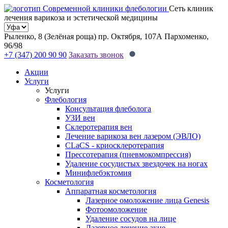
Сеть клиник
лечения варикоза и эстетической медицины
Рыленко, 8 (Зелёная роща)
пр. Октября, 107А
Пархоменко,
96/98
+7 (347) 200 90 90
Заказать звонок
Акции
Услуги
Услуги
Флебология
Консультация флеболога
УЗИ вен
Склеротерапия вен
Лечение варикоза вен лазером (ЭВЛО)
CLaCS - криосклеротерапия
Прессотерапия (пневмокомпрессия)
Удаление сосудистых звездочек на ногах
Минифлебэктомия
Косметология
Аппаратная косметология
Лазерное омоложение лица Genesis
Фотоомоложение
Удаление сосудов на лице
Лазерное лечение акне