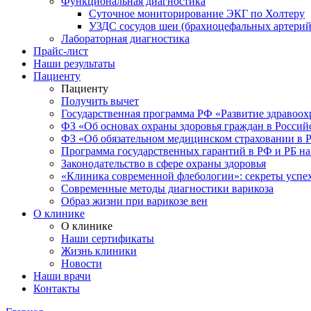
Функциональная диагностика
Суточное мониторирование ЭКГ по Холтеру
УЗДС сосудов шеи (брахиоцефальных артерий
Лабораторная диагностика
Прайс-лист
Наши результаты
Пациенту
Пациенту
Получить вычет
Государственная программа РФ «Развитие здравоохр
ФЗ «Об основах охраны здоровья граждан в Росси
ФЗ «Об обязательном медицинском страховании в 
Программа государственных гарантий в РФ и РБ на
Законодательство в сфере охраны здоровья
«Клиника современной флебологии»: секреты успе
Современные методы диагностики варикоза
Образ жизни при варикозе вен
О клинике
О клинике
Наши сертификаты
Жизнь клиники
Новости
Наши врачи
Контакты