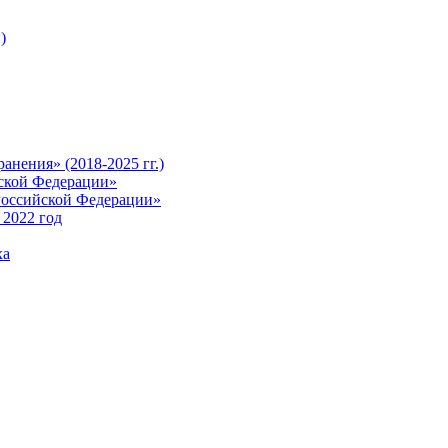
)
анения» (2018-2025 гг.)
йской Федерации»
Российской Федерации»
 2022 год
ха