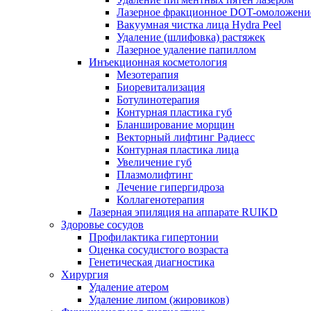
Лазерное фракционное DOT-омоложени
Вакуумная чистка лица Hydra Peel
Удаление (шлифовка) растяжек
Лазерное удаление папиллом
Инъекционная косметология
Мезотерапия
Биоревитализация
Ботулинотерапия
Контурная пластика губ
Бланширование морщин
Векторный лифтинг Радиесс
Контурная пластика лица
Увеличение губ
Плазмолифтинг
Лечение гипергидроза
Коллагенотерапия
Лазерная эпиляция на аппарате RUIKD
Здоровье сосудов
Профилактика гипертонии
Оценка сосудистого возраста
Генетическая диагностика
Хирургия
Удаление атером
Удаление липом (жировиков)