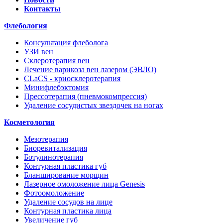
Контакты
Флебология
Консультация флеболога
УЗИ вен
Склеротерапия вен
Лечение варикоза вен лазером (ЭВЛО)
CLaCS - криосклеротерапия
Минифлебэктомия
Прессотерапия (пневмокомпрессия)
Удаление сосудистых звездочек на ногах
Косметология
Мезотерапия
Биоревитализация
Ботулинотерапия
Контурная пластика губ
Бланширование морщин
Лазерное омоложение лица Genesis
Фотоомоложение
Удаление сосудов на лице
Контурная пластика лица
Увеличение губ