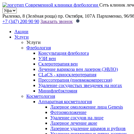
Сеть клиник леч
Рыленко, 8 (Зелёная роща)
пр. Октября, 107А
Пархоменко, 96/9
+7 (347) 200 90 90
Заказать звонок
Акции
Услуги
Услуги
Флебология
Консультация флеболога
УЗИ вен
Склеротерапия вен
Лечение варикоза вен лазером (ЭВЛО)
CLaCS - криосклеротерапия
Прессотерапия (пневмокомпрессия)
Удаление сосудистых звездочек на ногах
Минифлебэктомия
Косметология
Аппаратная косметология
Лазерное омоложение лица Genesis
Фотоомоложение
Удаление сосудов на лице
Лазерное лечение акне
Лазерное удаление шрамов и рубцов
Удаление пигментных пятен лазером