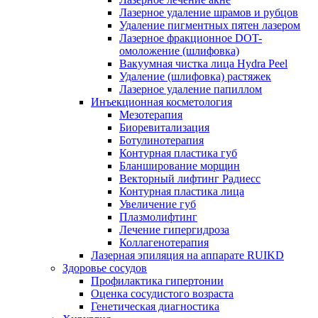
Лазерное удаление шрамов и рубцов
Удаление пигментных пятен лазером
Лазерное фракционное DOT-
омоложение (шлифовка)
Вакуумная чистка лица Hydra Peel
Удаление (шлифовка) растяжек
Лазерное удаление папиллом
Инъекционная косметология
Мезотерапия
Биоревитализация
Ботулинотерапия
Контурная пластика губ
Бланширование морщин
Векторный лифтинг Радиесс
Контурная пластика лица
Увеличение губ
Плазмолифтинг
Лечение гипергидроза
Коллагенотерапия
Лазерная эпиляция на аппарате RUIKD
Здоровье сосудов
Профилактика гипертонии
Оценка сосудистого возраста
Генетическая диагностика