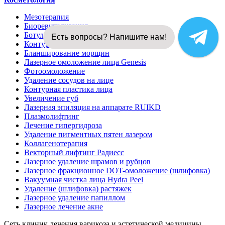
Мезотерапия
Биоревитализация
Ботулинотерапия
Есть вопросы? Напишите нам!
Контурная пластика губ
Бланширование морщин
Лазерное омоложение лица Genesis
Фотоомоложение
Удаление сосудов на лице
Контурная пластика лица
Увеличение губ
Лазерная эпиляция на аппарате RUIKD
Плазмолифтинг
Лечение гипергидроза
Удаление пигментных пятен лазером
Коллагенотерапия
Векторный лифтинг Радиесс
Лазерное удаление шрамов и рубцов
Лазерное фракционное DOT-омоложение (шлифовка)
Вакуумная чистка лица Hydra Peel
Удаление (шлифовка) растяжек
Лазерное удаление папиллом
Лазерное лечение акне
Сеть клиник лечения варикоза и эстетической медицины