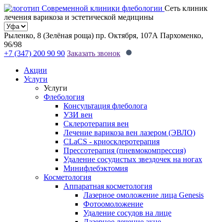
Сеть клиник
лечения варикоза и эстетической медицины
Рыленко, 8 (Зелёная роща)
пр. Октября, 107А
Пархоменко,
96/98
+7 (347) 200 90 90
Заказать звонок
Акции
Услуги
Услуги
Флебология
Консультация флеболога
УЗИ вен
Склеротерапия вен
Лечение варикоза вен лазером (ЭВЛО)
CLaCS - криосклеротерапия
Прессотерапия (пневмокомпрессия)
Удаление сосудистых звездочек на ногах
Минифлебэктомия
Косметология
Аппаратная косметология
Лазерное омоложение лица Genesis
Фотоомоложение
Удаление сосудов на лице
Лазерное лечение акне