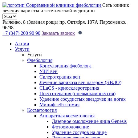
Сеть клиник
лечения варикоза и эстетической медицины
Рыленко, 8 (Зелёная роща)
пр. Октября, 107А
Пархоменко,
96/98
+7 (347) 200 90 90
Заказать звонок
Акции
Услуги
Услуги
Флебология
Консультация флеболога
УЗИ вен
Склеротерапия вен
Лечение варикоза вен лазером (ЭВЛО)
CLaCS - криосклеротерапия
Прессотерапия (пневмокомпрессия)
Удаление сосудистых звездочек на ногах
Минифлебэктомия
Косметология
Аппаратная косметология
Лазерное омоложение лица Genesis
Фотоомоложение
Удаление сосудов на лице
Лазерное лечение акне