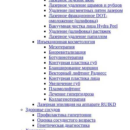
Лазерное удаление шрамов и рубцов
Удаление пигментных пятен лазером
Лазерное фракционное DOT-
омоложение (шлифовка)
Вакуумная чистка лица Hydra Peel
Удаление (шлифовка) растяжек
Лазерное удаление папиллом
Инъекционная косметология
Мезотерапия
Биоревитализация
Ботулинотерапия
Контурная пластика губ
Бланширование морщин
Векторный лифтинг Радиесс
Контурная пластика лица
Увеличение губ
Плазмолифтинг
Лечение гипергидроза
Коллагенотерапия
Лазерная эпиляция на аппарате RUIKD
Здоровье сосудов
Профилактика гипертонии
Оценка сосудистого возраста
Генетическая диагностика