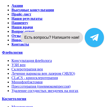
Акции
Выездные консультации
Прайс-лист
Наши результаты
Пациенту
Наши врачи
Вопрос-ответ
Отзывы
Скидка 500Р на чекап сосудов
Новости
Контакты
Флебология
Консультация флеболога
УЗИ вен
Склеротерапия вен
Лечение варикоза вен лазером (ЭВЛО)
CLaCS - криосклеротерапия
Минифлебэктомия
Прессотерапия (пневмокомпрессия)
Удаление сосудистых звездочек на ногах
Косметология
Мезотерапия