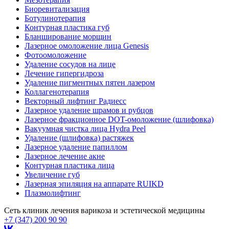
Биоревитализация
Ботулинотерапия
Контурная пластика губ
Бланширование морщин
Лазерное омоложение лица Genesis
Фотоомоложение
Удаление сосудов на лице
Лечение гипергидроза
Удаление пигментных пятен лазером
Коллагенотерапия
Векторный лифтинг Радиесс
Лазерное удаление шрамов и рубцов
Лазерное фракционное DOT-омоложение (шлифовка)
Вакуумная чистка лица Hydra Peel
Удаление (шлифовка) растяжек
Лазерное удаление папиллом
Лазерное лечение акне
Контурная пластика лица
Увеличение губ
Лазерная эпиляция на аппарате RUIKD
Плазмолифтинг
Сеть клиник лечения варикоза и эстетической медицины
+7 (347) 200 90 90