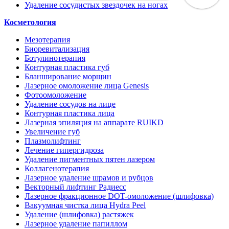
Удаление сосудистых звездочек на ногах
Косметология
Мезотерапия
Биоревитализация
Ботулинотерапия
Контурная пластика губ
Бланширование морщин
Лазерное омоложение лица Genesis
Фотоомоложение
Удаление сосудов на лице
Контурная пластика лица
Лазерная эпиляция на аппарате RUIKD
Увеличение губ
Плазмолифтинг
Лечение гипергидроза
Удаление пигментных пятен лазером
Коллагенотерапия
Лазерное удаление шрамов и рубцов
Векторный лифтинг Радиесс
Лазерное фракционное DOT-омоложение (шлифовка)
Вакуумная чистка лица Hydra Peel
Удаление (шлифовка) растяжек
Лазерное удаление папиллом