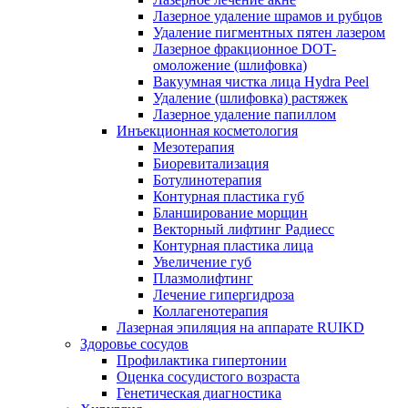
Лазерное удаление шрамов и рубцов
Удаление пигментных пятен лазером
Лазерное фракционное DOT-
омоложение (шлифовка)
Вакуумная чистка лица Hydra Peel
Удаление (шлифовка) растяжек
Лазерное удаление папиллом
Инъекционная косметология
Мезотерапия
Биоревитализация
Ботулинотерапия
Контурная пластика губ
Бланширование морщин
Векторный лифтинг Радиесс
Контурная пластика лица
Увеличение губ
Плазмолифтинг
Лечение гипергидроза
Коллагенотерапия
Лазерная эпиляция на аппарате RUIKD
Здоровье сосудов
Профилактика гипертонии
Оценка сосудистого возраста
Генетическая диагностика