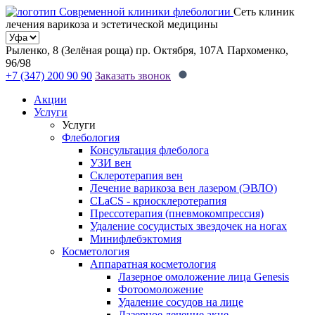
Сеть клиник
лечения варикоза и эстетической медицины
Рыленко, 8 (Зелёная роща)
пр. Октября, 107А
Пархоменко,
96/98
+7 (347) 200 90 90
Заказать звонок
Акции
Услуги
Услуги
Флебология
Консультация флеболога
УЗИ вен
Склеротерапия вен
Лечение варикоза вен лазером (ЭВЛО)
CLaCS - криосклеротерапия
Прессотерапия (пневмокомпрессия)
Удаление сосудистых звездочек на ногах
Минифлебэктомия
Косметология
Аппаратная косметология
Лазерное омоложение лица Genesis
Фотоомоложение
Удаление сосудов на лице
Лазерное лечение акне