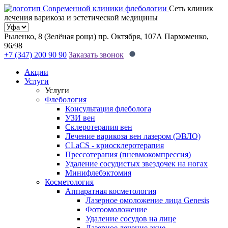
Сеть клиник
лечения варикоза и эстетической медицины
Рыленко, 8 (Зелёная роща)
пр. Октября, 107А
Пархоменко,
96/98
+7 (347) 200 90 90
Заказать звонок
Акции
Услуги
Услуги
Флебология
Консультация флеболога
УЗИ вен
Склеротерапия вен
Лечение варикоза вен лазером (ЭВЛО)
CLaCS - криосклеротерапия
Прессотерапия (пневмокомпрессия)
Удаление сосудистых звездочек на ногах
Минифлебэктомия
Косметология
Аппаратная косметология
Лазерное омоложение лица Genesis
Фотоомоложение
Удаление сосудов на лице
Лазерное лечение акне