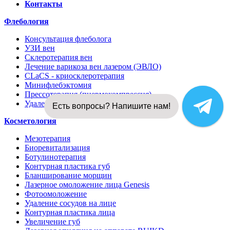
Контакты
Флебология
Консультация флеболога
УЗИ вен
Склеротерапия вен
Лечение варикоза вен лазером (ЭВЛО)
CLaCS - криосклеротерапия
Минифлебэктомия
Прессотерапия (пневмокомпрессия)
Удаление сосудистых звездочек на ногах
Есть вопросы? Напишите нам!
Косметология
Мезотерапия
Биоревитализация
Ботулинотерапия
Контурная пластика губ
Бланширование морщин
Лазерное омоложение лица Genesis
Фотоомоложение
Удаление сосудов на лице
Контурная пластика лица
Увеличение губ