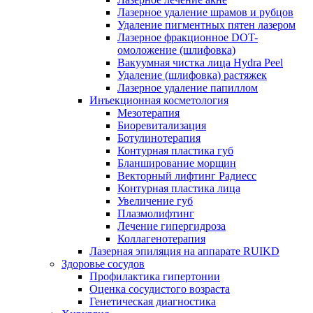
Лазерное удаление шрамов и рубцов
Удаление пигментных пятен лазером
Лазерное фракционное DOT-
омоложение (шлифовка)
Вакуумная чистка лица Hydra Peel
Удаление (шлифовка) растяжек
Лазерное удаление папиллом
Инъекционная косметология
Мезотерапия
Биоревитализация
Ботулинотерапия
Контурная пластика губ
Бланширование морщин
Векторный лифтинг Радиесс
Контурная пластика лица
Увеличение губ
Плазмолифтинг
Лечение гипергидроза
Коллагенотерапия
Лазерная эпиляция на аппарате RUIKD
Здоровье сосудов
Профилактика гипертонии
Оценка сосудистого возраста
Генетическая диагностика