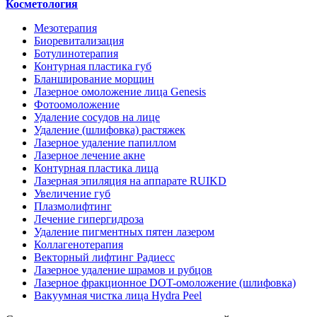
Косметология
Мезотерапия
Биоревитализация
Ботулинотерапия
Контурная пластика губ
Бланширование морщин
Лазерное омоложение лица Genesis
Фотоомоложение
Удаление сосудов на лице
Удаление (шлифовка) растяжек
Лазерное удаление папиллом
Лазерное лечение акне
Контурная пластика лица
Лазерная эпиляция на аппарате RUIKD
Увеличение губ
Плазмолифтинг
Лечение гипергидроза
Удаление пигментных пятен лазером
Коллагенотерапия
Векторный лифтинг Радиесс
Лазерное удаление шрамов и рубцов
Лазерное фракционное DOT-омоложение (шлифовка)
Вакуумная чистка лица Hydra Peel