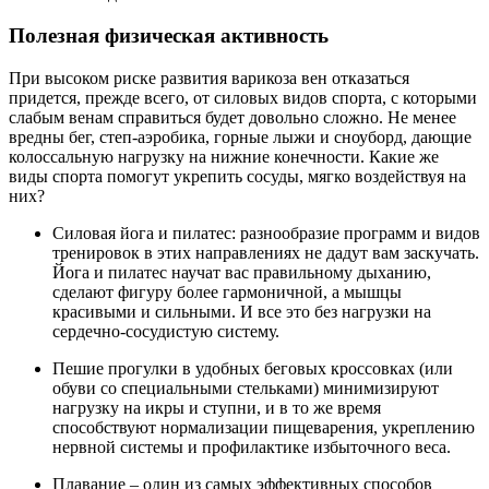
Полезная физическая активность
При высоком риске развития варикоза вен отказаться
придется, прежде всего, от силовых видов спорта, с которыми
слабым венам справиться будет довольно сложно. Не менее
вредны бег, степ-аэробика, горные лыжи и сноуборд, дающие
колоссальную нагрузку на нижние конечности. Какие же
виды спорта помогут укрепить сосуды, мягко воздействуя на
них?
Силовая йога и пилатес: разнообразие программ и видов
тренировок в этих направлениях не дадут вам заскучать.
Йога и пилатес научат вас правильному дыханию,
сделают фигуру более гармоничной, а мышцы
красивыми и сильными. И все это без нагрузки на
сердечно-сосудистую систему.
Пешие прогулки в удобных беговых кроссовках (или
обуви со специальными стельками) минимизируют
нагрузку на икры и ступни, и в то же время
способствуют нормализации пищеварения, укреплению
нервной системы и профилактике избыточного веса.
Плавание – один из самых эффективных способов