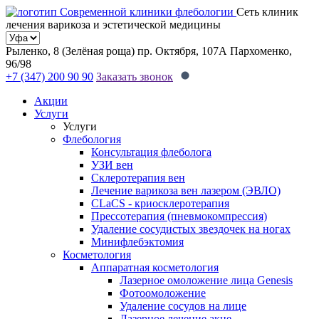
Сеть клиник
лечения варикоза и эстетической медицины
Рыленко, 8 (Зелёная роща)
пр. Октября, 107А
Пархоменко,
96/98
+7 (347) 200 90 90
Заказать звонок
Акции
Услуги
Услуги
Флебология
Консультация флеболога
УЗИ вен
Склеротерапия вен
Лечение варикоза вен лазером (ЭВЛО)
CLaCS - криосклеротерапия
Прессотерапия (пневмокомпрессия)
Удаление сосудистых звездочек на ногах
Минифлебэктомия
Косметология
Аппаратная косметология
Лазерное омоложение лица Genesis
Фотоомоложение
Удаление сосудов на лице
Лазерное лечение акне