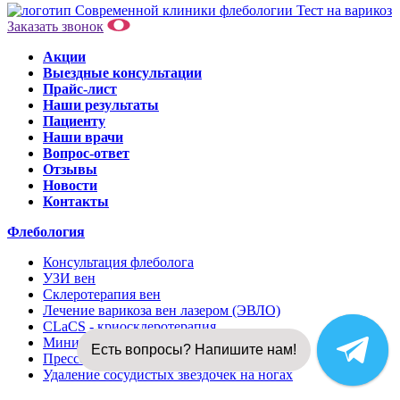
Тест на варикоз
Заказать звонок
Акции
Выездные консультации
Прайс-лист
Наши результаты
Пациенту
Наши врачи
Вопрос-ответ
Отзывы
Новости
Контакты
Флебология
Консультация флеболога
УЗИ вен
Склеротерапия вен
Лечение варикоза вен лазером (ЭВЛО)
CLaCS - криосклеротерапия
Минифлебэктомия
Есть вопросы? Напишите нам!
Прессотерапия (пневмокомпрессия)
Удаление сосудистых звездочек на ногах