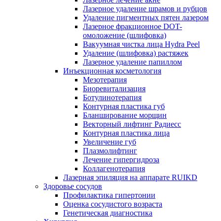
Лазерное удаление шрамов и рубцов
Удаление пигментных пятен лазером
Лазерное фракционное DOT-
омоложение (шлифовка)
Вакуумная чистка лица Hydra Peel
Удаление (шлифовка) растяжек
Лазерное удаление папиллом
Инъекционная косметология
Мезотерапия
Биоревитализация
Ботулинотерапия
Контурная пластика губ
Бланширование морщин
Векторный лифтинг Радиесс
Контурная пластика лица
Увеличение губ
Плазмолифтинг
Лечение гипергидроза
Коллагенотерапия
Лазерная эпиляция на аппарате RUIKD
Здоровье сосудов
Профилактика гипертонии
Оценка сосудистого возраста
Генетическая диагностика